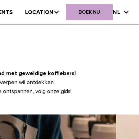
ENTS
LOCATION
NL
BOEK NU
d met geweldige koffiebars!
twerpen wil ontdekken.
 ontspannen, volg onze gids!