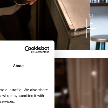
1
/7
About
se our traffic. We also share
ers who may combine it with
 services.