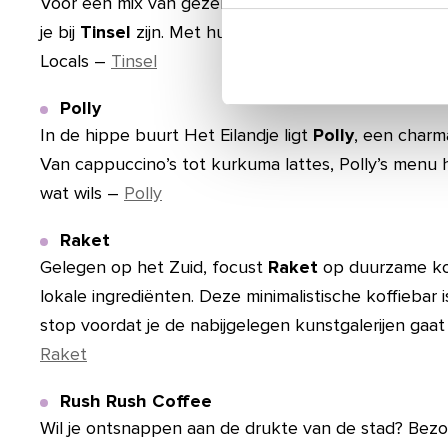
Voor een mix van gezelligheid, goed eten en kwalit
je bij
Tinsel
zijn. Met hun heerlijke brunchopties zijn 
Locals –
Tinsel
Polly
In de hippe buurt Het Eilandje ligt
Polly
, een charm
Van cappuccino’s tot kurkuma lattes, Polly’s menu 
wat wils –
Polly
Raket
Gelegen op het Zuid, focust
Raket
op duurzame kof
lokale ingrediënten. Deze minimalistische koffiebar 
stop voordat je de nabijgelegen kunstgalerijen gaa
Raket
Rush Rush Coffee
Wil je ontsnappen aan de drukte van de stad? Bez