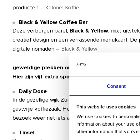
producten –
Kolonel Koffie
Black & Yellow Coffee Bar
Deze verborgen parel,
Black & Yellow
, mixt uitst
creatief design en een verrassende menukaart. De 
digitale nomaden –
Black & Yellow
Antwerpen’s bruisende koffiescene biedt nog v
geweldige plekken om te ontdekken.
Hier zijn vijf extra spots die je zeker niet wilt mi
Consent
Daily Dose
In de gezellige wijk Zurenborg vind je
Daily Dose
, 
This website uses cookies
gastvrije koffiezaak. Hun wisselende selectie van g
We use cookies to personalis
bezoek weer net iets anders –
Daily Dose
information about your use of
other information that you’ve
Tinsel