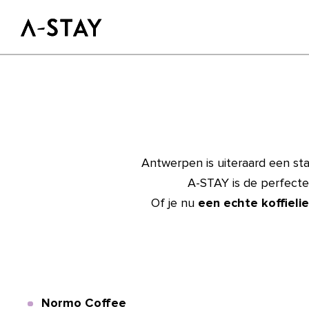
Skip to content
Logo A-stay
GOED OM TE
WETEN
HOTEL
KAMERS
DUURZAAMHEID
Antwerpen is uiteraard een st
GROEPEN&EVENTS
A-STAY is de perfecte 
Of je nu
een echte koffieli
BOEK NU
Facebook
Instagram
LinkedIn
Normo Coffee