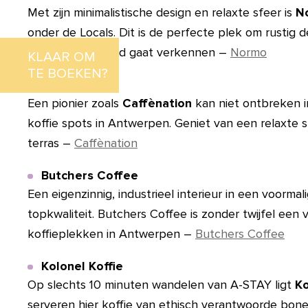
Met zijn minimalistische design en relaxte sfeer is
N
onder de Locals. Dit is de perfecte plek om rustig
voordat je de stad gaat verkennen –
Normo
KLAAR OM
TE BOEKEN?
Caffènation
Een pionier zoals
Caffènation
kan niet ontbreken in
koffie spots in Antwerpen. Geniet van een relaxte s
terras –
Caffènation
Butchers Coffee
Een eigenzinnig, industrieel interieur in een voormali
topkwaliteit. Butchers Coffee is zonder twijfel een
koffieplekken in Antwerpen –
Butchers Coffee
Kolonel Koffie
Op slechts 10 minuten wandelen van A-STAY ligt
Ko
serveren hier koffie van ethisch verantwoorde bone