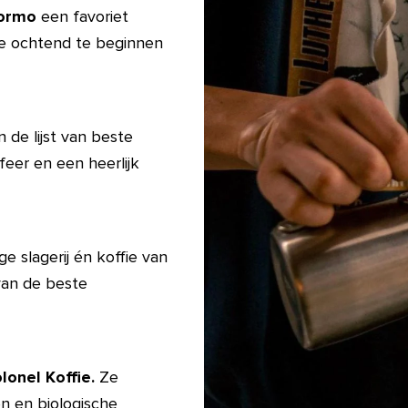
ormo
een favoriet
 de ochtend te beginnen
 de lijst van beste
feer en een heerlijk
ge slagerij én koffie van
 van de beste
lonel Koffie.
Ze
n en biologische