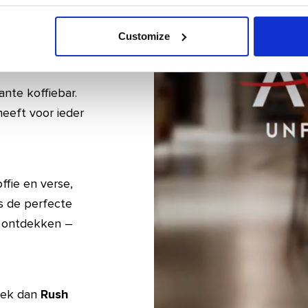
atieve koffie moet
ze favoriet bij
Customize
ante koffiebar.
heeft voor ieder
fie en verse,
is de perfecte
t ontdekken –
oek dan
Rush