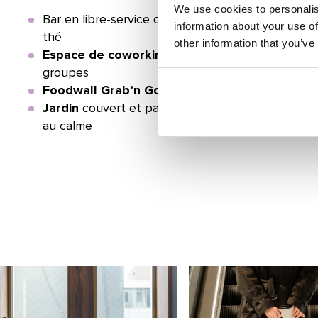
We use cookies to personalis
Bar en libre-service ouvert
24h/24
avec bière pre
information about your use of
thé
other information that you’ve
Espace de coworking
pour rendez-vous pros, en
groupes
Foodwall Grab’n Go
pour manger à toute heure
Jardin
couvert et paisible pour travailler, se dé
au calme