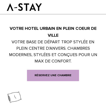
Skip to content
Logo A-stay
Butt
VOTRE HOTEL URBAIN EN PLEIN COEUR DE
À découvrir
HOTEL
Chambres
VILLE
Durabilité
VOTRE BASE DE DÉPART TROP STYLÉE EN
Groupes & Événements
PLEIN CENTRE D’ANVERS. CHAMBRES
MODERNES, STYLÉES ET CONÇUES POUR UN
RÉSERVER
MAX DE CONFORT.
FR
RÉSERVEZ UNE CHAMBRE