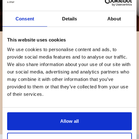
Consent
Details
About
KING STAY DOUBLE
This website uses cookies
We use cookies to personalise content and ads, to
Besoin d’un peu plus d’espace pour vous étendre ?
provide social media features and to analyse our traffic.
La
King Stay Double
, c’est plus de place et un grand lit
We also share information about your use of our site with
confortable pour un séjour vraiment détendu.
our social media, advertising and analytics partners who
Cette chambre de 20 m² peut accueillir deux personnes, avec
may combine it with other information that you’ve
un lit king-size, une connexion Wi-Fi ultra-rapide, et un écran
interactif pour personnaliser votre séjour. Le ménage est
provided to them or that they’ve collected from your use
effectué toutes les trois nuits.
of their services.
Dans cette chambre
Mini-frigo
Coiffre-fort
Sèche-cheveux
Allow all
Douche à effet pluie et produits écolos.