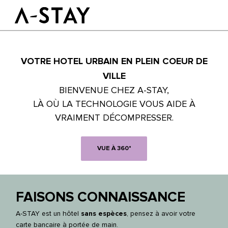
Skip to content
Logo A-stay
Butt
VOTRE HOTEL URBAIN EN PLEIN COEUR DE
À découvrir
HOTEL
Chambres
VILLE
Durabilité
BIENVENUE CHEZ A-STAY,
Groupes & Événements
LÀ OÙ LA TECHNOLOGIE VOUS AIDE À
VRAIMENT DÉCOMPRESSER.
RÉSERVER
VUE À 360°
FR
FAISONS CONNAISSANCE
A-STAY est un hôtel
sans espèces
, pensez à avoir votre
carte bancaire à portée de main.