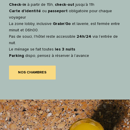
Check-in
à partir de 15h,
check-out
jusqu’à 11h
Carte d’identité
ou
passeport
obligatoire pour chaque
Facebook
Instagram
LinkedIn
voyageur
La zone lobby, inclusive
Grabn’Go
et laverie, est fermée entre
minuit et 06h00.
Pas de souci, l’hôtel reste accessible
24h/24
via l’entrée de
nuit.
Le ménage se fait toutes
les 3 nuits
Parking
dispo, pensez à réserver à l’avance
NOS CHAMBRES