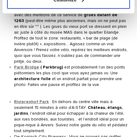
savez peut-être, Anvers est une ville portuaire. C’est le
deuxième plus grand port d’Europe et l’un des plus anciens,
avec des mentions de ce service de
grues datant de
1263
(peut-être même plus anciennes, mais on ne peut pas
en être sûr ^^ ). Les grues du vieux port se dressent en plein
air, juste à côté du musée MAS dans le quartier Eilandje.
Profitez de tout le zone: restaurants, « bar de plage (de
rivière plutôt) », expositions… Agissez comme un vrai
Anversois ! Prenez votre vélo, repérez les meilleurs endroits,
quoi que vous fassiez, n’oubliez pas de commander une
pintje, ou deux…
Park Bridge
( Parkbrug)
est probablement l’un des ponts
piétonniers les plus cool que vous ayez jamais vu. Une
architecture folle
et un endroit parfait pour prendre une
photo. Faites une pause et profitez de la vue.
Rivierenhof Park
: En dehors du centre ville mais à
seulement 15 minutes à vélo d’A-STAY.
Château, étangs,
jardins
, l’endroit idéal pour échapper à la chaleur de l’été,
aux rues bondées, aux touristes… et l’endroit idéal pour un
pique-nique à Anvers. Suivez notre guide du vélo et pédalez
tout simplement.
De Koninck City Brewery
: Vous ne pouvez pas quitter