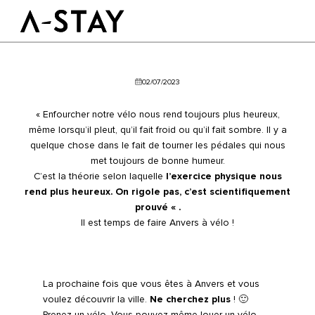
Skip to content
Logo A-stay
Butt
02/07/2023
À découvrir
HOTEL
Chambres
Durabilité
« Enfourcher notre vélo nous rend toujours plus heureux,
Groupes & Événements
même lorsqu’il pleut, qu’il fait froid ou qu’il fait sombre. Il y a
quelque chose dans le fait de tourner les pédales qui nous
met toujours de bonne humeur.
RÉSERVER
C’est la théorie selon laquelle
l’exercice physique nous
rend plus heureux. On rigole pas, c’est scientifiquement
prouvé « .
FR
Il est temps de faire Anvers à vélo !
La prochaine fois que vous êtes à Anvers et vous
voulez découvrir la ville.
Ne cherchez plus
! 🙂
Prenez un vélo. Vous pouvez même louer un vélo