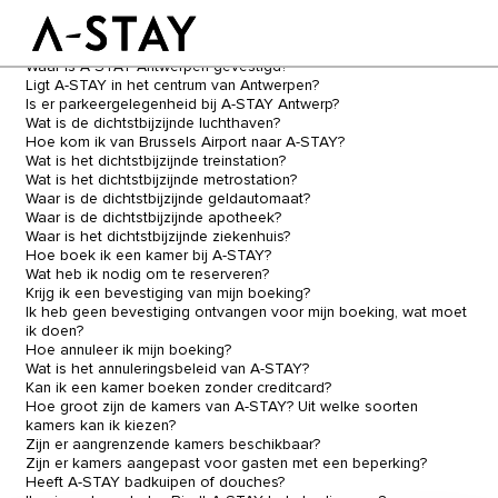
Rookvrij hotel
Skip to content
Logo A-stay
Kan ik een factuur ontvangen ?
Butt
Hoe kan ik contact opnemen met A-STAY Antwerp?
Waar is A-STAY Antwerpen gevestigd?
Ligt A-STAY in het centrum van Antwerpen?
Is er parkeergelegenheid bij A-STAY Antwerp?
Wat is de dichtstbijzijnde luchthaven?
GOED OM TE WETEN
Hoe kom ik van Brussels Airport naar A-STAY?
HOTEL
KAMERS
Wat is het dichtstbijzijnde treinstation?
DUURZAAMHEID
Wat is het dichtstbijzijnde metrostation?
GROEPEN&EVENTS
Waar is de dichtstbijzijnde geldautomaat?
Waar is de dichtstbijzijnde apotheek?
Waar is het dichtstbijzijnde ziekenhuis?
Hoe boek ik een kamer bij A-STAY?
BOEK NU
Wat heb ik nodig om te reserveren?
Krijg ik een bevestiging van mijn boeking?
Ik heb geen bevestiging ontvangen voor mijn boeking, wat moet
ik doen?
NL
Hoe annuleer ik mijn boeking?
Wat is het annuleringsbeleid van A-STAY?
Kan ik een kamer boeken zonder creditcard?
Hoe groot zijn de kamers van A-STAY? Uit welke soorten
kamers kan ik kiezen?
Zijn er aangrenzende kamers beschikbaar?
Zijn er kamers aangepast voor gasten met een beperking?
Heeft A-STAY badkuipen of douches?