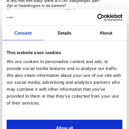
Ik reis met een baby. Biedt A-STAY babybedjes aan?
Zijn er haardrogers in de kamers?
Zijn huisdieren toegestaan ​​bij A-STAY?
Facebook
Instagram
LinkedIn
Hoe kan ik inchecken bij A-STAY?
Hoe weet ik mijn kamernummer?
Hoe laat kan ik in- of uitchecken?
Kan ik inchecken zonder ID?
Consent
Details
About
Hoe betaal ik voor mijn verblijf?
Hoeveel is toeristenbelasting?
Kan ik mijn baggage ergens opbergen?
Is er personeel beschikbaar dat me kan helpen als ik het nodig
This website uses cookies
heb?
Is het ontbijt inbegrepen tijdens mijn verblijf?
We use cookies to personalise content and ads, to
Wanneer en waar wordt het ontbijt geserveerd?
provide social media features and to analyse our traffic.
Hebben jullie een restaurant?
Hebben jullie een bar?
We also share information about your use of our site with
Welke diensten biedt u aan?
our social media, advertising and analytics partners who
Welke andere faciliteiten hebben jullie?
Is er een internetverbinding?
may combine it with other information that you’ve
Hebben jullie een vergaderruimte?
provided to them or that they’ve collected from your use
Hebben jullie een fitnesscentrum?
of their services.
Wat moet ik doen als ik hulp nodig heb bij mijn factuur?
Ik ben geïnteresseerd in een bedrijfsovereenkomst, met wie
moet ik contact opnemen?
Ik ben een artikel vergeten bij A-STAY, hoe kan ik het ophalen?
Waar vind ik uw privacybeleid?
Allow all
Waar vind ik uw algemene voorwaardenbeleid?